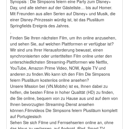
Synopsis : Die Simpsons feiern eine Party zum Disney+ 
Day, und alle stehen auf der Gästeliste… bis auf Homer. 
Mit Freunden aus allen Serien auf Disney+ und Musik, die 
einer Disney-Prinzessin würdig ist, ist das Plusiläum 
Springfields Ereignis des Jahres. 
.
Finden Sie Ihren nächsten Film, um ihn online anzusehen, 
und sehen Sie, auf welchen Plattformen er verfügbar ist?
Wir sind uns Ihrer Herausforderung bewusst, einen 
synchronisierten oder untertitelten Film online unter den 
unterschiedlichsten Streaming-Plattformen wie Netflix, 
YouTube, Amazon Prime Video, NOW, Apple TV und 
anderen zu finden.Wo kann ich den Film Die Simpsons 
feiern Plusiläum kostenlos online ansehen?
Unsere Mission bei (VN.Mobitv) ist es, Ihnen dabei zu 
helfen, die besten Filme in hoher Qualität (HD) zu finden, 
die Sie online, bequem von zu Hause aus und auf dem von 
Ihnen bevorzugten Streaming-Dienst ansehen 
können.Filmvideos Die Simpsons feiern Plusiläum komplett 
auf Portugiesisch
Sehen Sie sich Filme und Fernsehserien online an, ohne 
das Haus zu verlassen, auf Android, iPad, Smart TV 