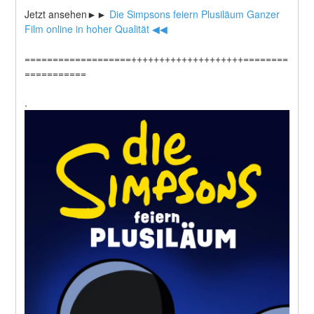
Jetzt ansehen►►
 Die Simpsons feiern Plusiläum Ganzer 
Film online in hoher Qualität ◀◀
===================++++++++++++++++++++========
===========
.